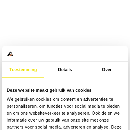
Toestemming
Details
Over
Deze website maakt gebruik van cookies
We gebruiken cookies om content en advertenties te
personaliseren, om functies voor social media te bieden
en om ons websiteverkeer te analyseren. Ook delen we
informatie over uw gebruik van onze site met onze
Application error: a
client
-side exception has occurred while
partners voor social media, adverteren en analyse. Deze
loading
www.abd.nl
(see the
browser console
for more