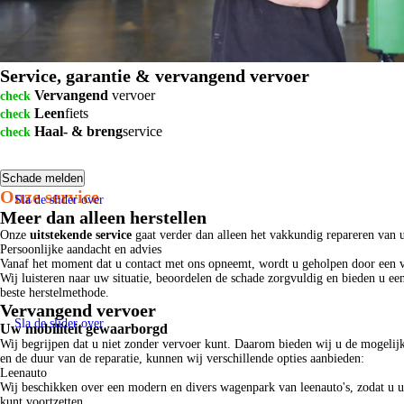
Service, garantie & vervangend vervoer
Vervangend
vervoer
check
Leen
fiets
check
Haal- & breng
service
check
Schade melden
Onze service
Sla de slider over
Meer dan alleen herstellen
Onze
uitstekende service
gaat verder dan alleen het vakkundig repareren van 
Persoonlijke aandacht en advies
Vanaf het moment dat u contact met ons opneemt, wordt u geholpen door een
Wij luisteren naar uw situatie, beoordelen de schade zorgvuldig en bieden u een
beste herstelmethode.
Vervangend vervoer
Sla de slider over
Uw mobiliteit gewaarborgd
Wij begrijpen dat u niet zonder vervoer kunt. Daarom bieden wij u de mogelij
en de duur van de reparatie, kunnen wij verschillende opties aanbieden:
Leenauto
Wij beschikken over een modern en divers wagenpark van leenauto's, zodat u uw
kunt voortzetten.