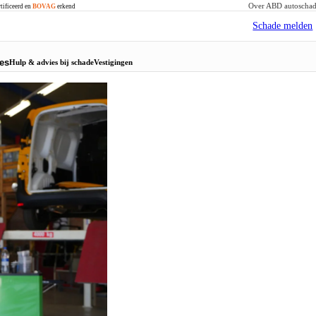
Over ABD autoscha
tificeerd en
BOVAG
erkend
Schade melden
es
Hulp & advies bij schade
Vestigingen