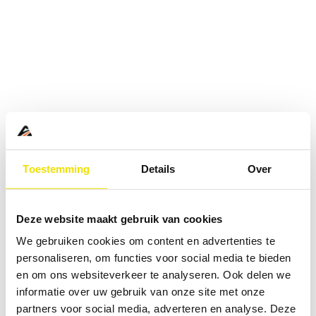
Toestemming
Details
Over
Deze website maakt gebruik van cookies
We gebruiken cookies om content en advertenties te
personaliseren, om functies voor social media te bieden
en om ons websiteverkeer te analyseren. Ook delen we
informatie over uw gebruik van onze site met onze
Application error: a
client
-side exception has occurred while
partners voor social media, adverteren en analyse. Deze
loading
www.abd.nl
(see the
browser console
for more