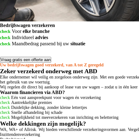
Plan uw afspraak
Bedrijfswagen verzekeren
Bekijk meer
Voor
elke branche
check
Individueel
advies
check
Maandbedrag passend bij uw
situatie
check
Vraag gratis een offerte aan
Uw bedrijfswagen goed verzekerd, van A tot Z geregeld
Zeker verzekerd onderweg met ABD
Elke ondernemer wil veilig en zorgeloos onderweg zijn. Met een goede verzekeri
Alles over pseudo eindheffing
het gebruik van uw voertuig.
Wij regelen dit direct bij aankoop of lease van uw wagen – zodat u in één keer 
Waarom financieren via ABD?
check
Eén vast aanspreekpunt voor wagen én verzekering
check
Aantrekkelijke premies
check
Duidelijke dekking, zonder kleine lettertjes
check
Snelle afhandeling bij schade
check
Mogelijkheid tot meeverzekeren van inrichting en belettering
Welke dekkingen zijn mogelijk?
Start een verdienmodel met V2G
WA, WA+ of Allrisk. Wij bieden verschillende verzekeringsvormen aan. Vergeli
Inzittendenverzekering