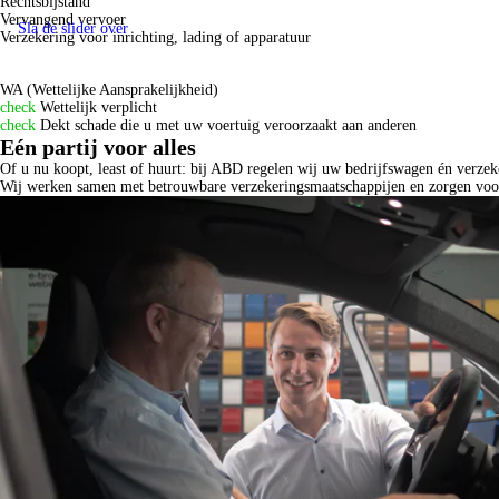
Rechtsbijstand
Vervangend vervoer
Sla de slider over
Verzekering voor inrichting, lading of apparatuur
WA (Wettelijke Aansprakelijkheid)
check
Wettelijk verplicht
check
Dekt schade die u met uw voertuig veroorzaakt aan anderen
Eén partij voor alles
Of u nu koopt, least of huurt: bij ABD regelen wij uw bedrijfswagen én verzeker
Wij werken samen met betrouwbare verzekeringsmaatschappijen en zorgen voor ee