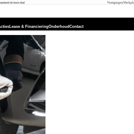
Vestigingen
Werkpla
andeerd de beste deal
cties
Lease & Financiering
Onderhoud
Contact