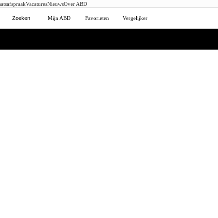
atsafspraak
Vacatures
Nieuws
Over ABD
Zoeken
Mijn ABD
Favorieten
Vergelijker