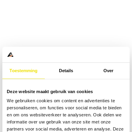
Toestemming
Details
Over
Deze website maakt gebruik van cookies
We gebruiken cookies om content en advertenties te
personaliseren, om functies voor social media te bieden
en om ons websiteverkeer te analyseren. Ook delen we
informatie over uw gebruik van onze site met onze
Application error: a
client
-side exception has occurred while
partners voor social media, adverteren en analyse. Deze
loading
www.abd.nl
(see the
browser console
for more