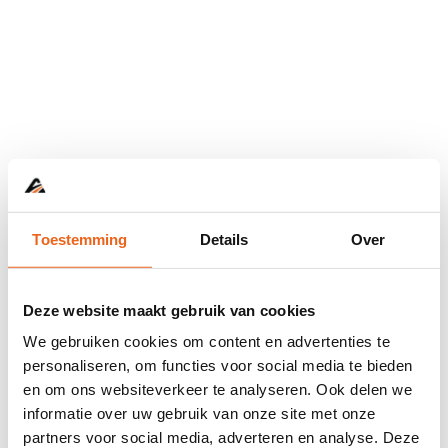
Toestemming
Details
Over
Deze website maakt gebruik van cookies
We gebruiken cookies om content en advertenties te
personaliseren, om functies voor social media te bieden
en om ons websiteverkeer te analyseren. Ook delen we
informatie over uw gebruik van onze site met onze
Application error: a
client
-side exception has occurred while
partners voor social media, adverteren en analyse. Deze
loading
www.abd.nl
(see the
browser console
for more