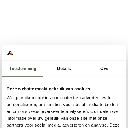
Toestemming
Details
Over
Deze website maakt gebruik van cookies
We gebruiken cookies om content en advertenties te
personaliseren, om functies voor social media te bieden
en om ons websiteverkeer te analyseren. Ook delen we
informatie over uw gebruik van onze site met onze
Application error: a
client
-side exception has occurred while
partners voor social media, adverteren en analyse. Deze
loading
www.abd.nl
(see the
browser console
for more