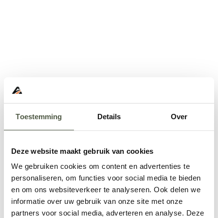
Toestemming
Details
Over
Deze website maakt gebruik van cookies
We gebruiken cookies om content en advertenties te
personaliseren, om functies voor social media te bieden
en om ons websiteverkeer te analyseren. Ook delen we
informatie over uw gebruik van onze site met onze
Application error: a
client
-side exception has occurred while
partners voor social media, adverteren en analyse. Deze
loading
www.abd.nl
(see the
browser console
for more