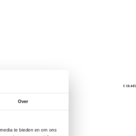
€ 10.445
Over
Volgend
 media te bieden en om ons