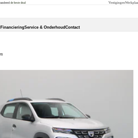
Vestigingen
Werkplaa
randeerd
de beste deal
Financiering
Service & Onderhoud
Contact
en