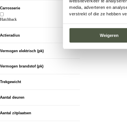
websiteverkeer te analyseren
media, adverteren en analys
Carrosserie
verstrekt of die ze hebben v
Hatchback
1
Weigeren
Actieradius
Vermogen elektrisch (pk)
Vermogen brandstof (pk)
Trekgewicht
Van...
Aantal deuren
Tot...
5
1
Aantal zitplaatsen