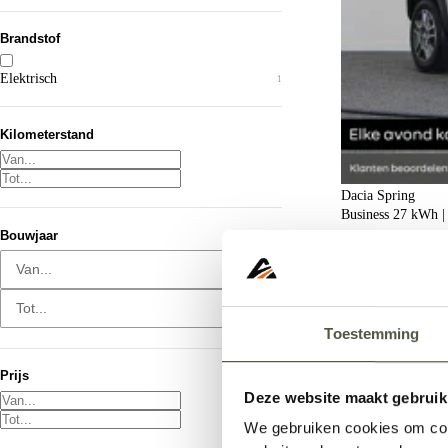
Brandstof
Elektrisch
1
Kilometerstand
Dacia Spring
Business 27 kWh | A
Bouwjaar
Van...
2021
36.536 km
Elektrisc
Kopen
Tot...
Bekijk details
Toestemming
Vorige
Prijs
Deze website maakt gebruik
We gebruiken cookies om cont