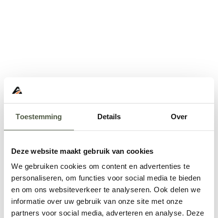
Toestemming
Details
Over
Deze website maakt gebruik van cookies
We gebruiken cookies om content en advertenties te
personaliseren, om functies voor social media te bieden
en om ons websiteverkeer te analyseren. Ook delen we
informatie over uw gebruik van onze site met onze
Application error: a
client
-side exception has occurred while
partners voor social media, adverteren en analyse. Deze
loading
www.abd.nl
(see the
browser console
for more