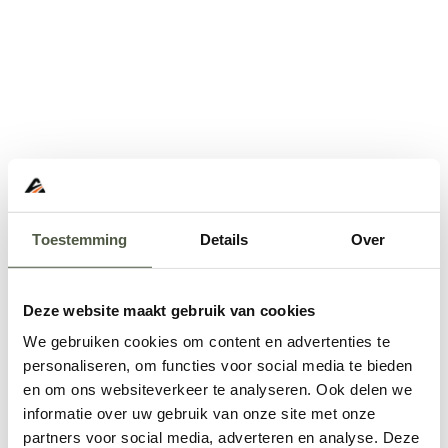
Toestemming
Details
Over
Deze website maakt gebruik van cookies
We gebruiken cookies om content en advertenties te
personaliseren, om functies voor social media te bieden
en om ons websiteverkeer te analyseren. Ook delen we
informatie over uw gebruik van onze site met onze
Application error: a
client
-side exception has occurred while
partners voor social media, adverteren en analyse. Deze
loading
www.abd.nl
(see the
browser console
for more