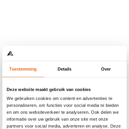
Toestemming
Details
Over
Deze website maakt gebruik van cookies
We gebruiken cookies om content en advertenties te
personaliseren, om functies voor social media te bieden
en om ons websiteverkeer te analyseren. Ook delen we
informatie over uw gebruik van onze site met onze
Application error: a
client
-side exception has occurred while
partners voor social media, adverteren en analyse. Deze
loading
www.abd.nl
(see the
browser console
for more