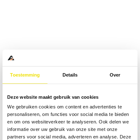
Toestemming
Details
Over
Deze website maakt gebruik van cookies
We gebruiken cookies om content en advertenties te
personaliseren, om functies voor social media te bieden
en om ons websiteverkeer te analyseren. Ook delen we
informatie over uw gebruik van onze site met onze
Application error: a
client
-side exception has occurred while
partners voor social media, adverteren en analyse. Deze
loading
www.abd.nl
(see the
browser console
for more