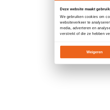
Deze website maakt gebruik
Application error: a
client
-side
We gebruiken cookies om cont
websiteverkeer te analyseren
media, adverteren en analys
verstrekt of die ze hebben v
Weigeren