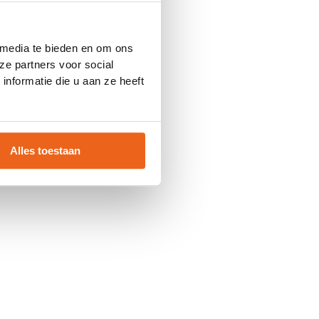
 console
for more information).
 media te bieden en om ons
ze partners voor social
nformatie die u aan ze heeft
Alles toestaan