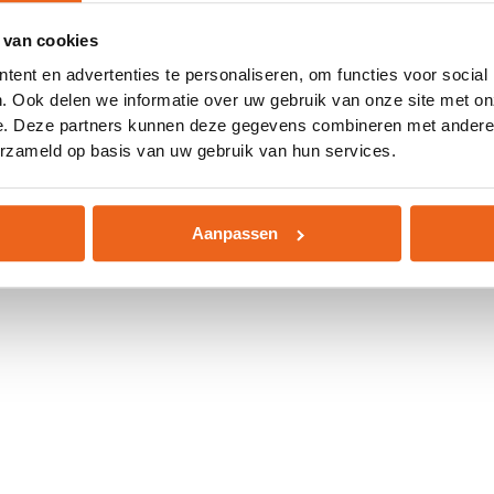
 van cookies
 exception has occurred while loading
www.abd.nl
(see the
browser
ent en advertenties te personaliseren, om functies voor social
. Ook delen we informatie over uw gebruik van onze site met on
e. Deze partners kunnen deze gegevens combineren met andere i
erzameld op basis van uw gebruik van hun services.
Aanpassen