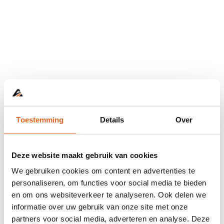
Toestemming
Details
Over
Deze website maakt gebruik van cookies
We gebruiken cookies om content en advertenties te
personaliseren, om functies voor social media te bieden
en om ons websiteverkeer te analyseren. Ook delen we
informatie over uw gebruik van onze site met onze
Application error: a
client
-side exception has occurred while
partners voor social media, adverteren en analyse. Deze
loading
www.abd.nl
(see the
browser console
for more