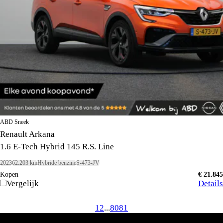
ABD Sneek
Renault Arkana
1.6 E-Tech Hybrid 145 R.S. Line
2023
62.203 km
Hybride benzine
S-473-JV
Kopen
€ 21.845
Vergelijk
Details
1
2
...
80
81
Direct naar