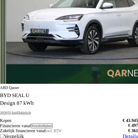
ABD Qarnet
BYD SEAL U
Design 87 kWh
2026
51 km
Elektrisch
Kopen
€ 43.945
€ 497
Financieren vanaf
Krediettabel
Zakelijk financieren vanaf
€ 361
excl. BTW
Vergelijk
Details