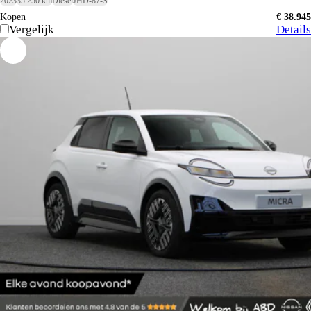
2023
35.250 km
Diesel
JHD-87-S
Kopen
€ 38.945
Vergelijk
Details