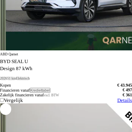
ABD Qarnet
BYD SEAL U
Design 87 kWh
2026
51 km
Elektrisch
Kopen
€ 43.945
€ 497
Financieren vanaf
Krediettabel
Zakelijk financieren vanaf
€ 361
excl. BTW
Vergelijk
Details