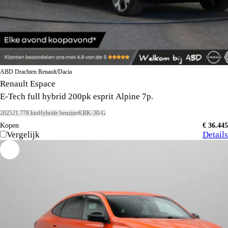
ABD Drachten Renault/Dacia
Renault Espace
E-Tech full hybrid 200pk esprit Alpine 7p.
2025
21.778 km
Hybride benzine
KBK-30-G
Kopen
€ 36.445
Vergelijk
Details