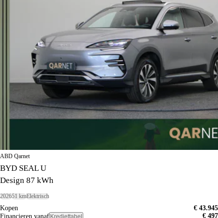
ABD Qarnet
BYD SEAL U
Design 87 kWh
2026
51 km
Elektrisch
Kopen
€ 43.945
€ 497
Financieren vanaf
Krediettabel