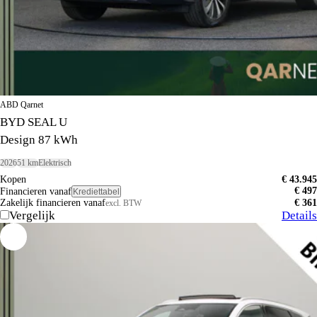
ABD Qarnet
BYD SEAL U
Design 87 kWh
2026
51 km
Elektrisch
Kopen
€ 43.945
€ 497
Financieren vanaf
Krediettabel
Zakelijk financieren vanaf
€ 361
excl. BTW
Vergelijk
Details