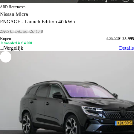
ABD Heerenveen
Nissan Micra
ENGAGE - Launch Edition 40 kWh
2026
5 km
Elektrisch
KSJ-10-B
Kopen
€ 25.995
€ 29.995
Je voordeel is € 4.000
Vergelijk
Details