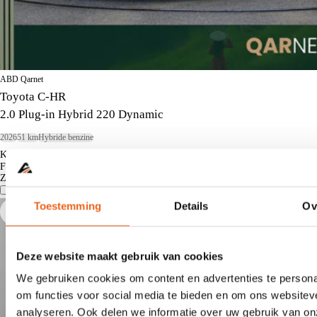
ABD Qarnet
Toyota C-HR
2.0 Plug-in Hybrid 220 Dynamic
2026
51 km
Hybride benzine
Kopen
€ 36.945
€ 418
Financieren vanaf
Krediettabel
Zakelijk financieren vanaf
€ 304
excl. BTW
Vergelijk
Details
Toestemming
Details
Ov
Deze website maakt gebruik van cookies
We gebruiken cookies om content en advertenties te persona
om functies voor social media te bieden en om ons websitev
analyseren. Ook delen we informatie over uw gebruik van on