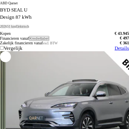
ABD Qarnet
BYD SEAL U
Design 87 kWh
2026
51 km
Elektrisch
Kopen
€ 43.945
€ 497
Financieren vanaf
Krediettabel
Zakelijk financieren vanaf
€ 361
excl. BTW
Vergelijk
Details