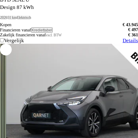
Design 87 kWh
2026
51 km
Elektrisch
Kopen
€ 43.945
€ 497
Financieren vanaf
Krediettabel
Zakelijk financieren vanaf
€ 361
excl. BTW
Vergelijk
Details