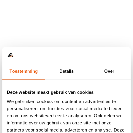
Toestemming
Details
Over
Deze website maakt gebruik van cookies
We gebruiken cookies om content en advertenties te
personaliseren, om functies voor social media te bieden
en om ons websiteverkeer te analyseren. Ook delen we
informatie over uw gebruik van onze site met onze
Application error: a
client
-side exception has occurred while
partners voor social media, adverteren en analyse. Deze
loading
www.abd.nl
(see the
browser console
for more