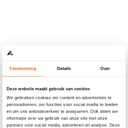
Toestemming
Details
Over
Deze website maakt gebruik van cookies
We gebruiken cookies om content en advertenties te
personaliseren, om functies voor social media te bieden
en om ons websiteverkeer te analyseren. Ook delen we
informatie over uw gebruik van onze site met onze
Application error: a
client
-side exception has occurred while
partners voor social media, adverteren en analyse. Deze
loading
www.abd.nl
(see the
browser console
for more