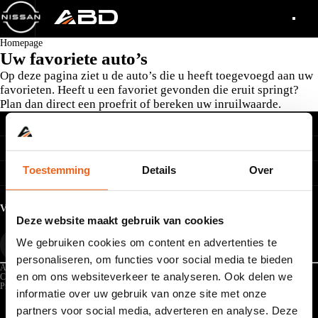
Homepage
Uw favoriete auto’s
Op deze pagina ziet u de auto’s die u heeft toegevoegd aan uw
favorieten. Heeft u een favoriet gevonden die eruit springt?
Plan dan direct een proefrit of bereken uw inruilwaarde.
Direct naar
Acties
Onderhoud
Zakelijk rijden
Elektrisch rijden
Werkplaatsafspraak
Hybride rijden
Over ABD
EV Onderhoud
Toestemming
Details
Over
Thuis laden
Onderhoud
Mijn ABD
Private lease
Reparaties
Vestigingen
Schade
Over ABD
Volg ons
Onze beloften
Geschiedenis
Deze website maakt gebruik van cookies
Werken bij ABD
Nieuws
We gebruiken cookies om content en advertenties te
personaliseren, om functies voor social media te bieden
Algemene voorwaarden
en om ons websiteverkeer te analyseren. Ook delen we
Cookies
Privacyverklaring
informatie over uw gebruik van onze site met onze
partners voor social media, adverteren en analyse. Deze