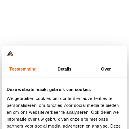
Toestemming
Details
Over
Deze website maakt gebruik van cookies
We gebruiken cookies om content en advertenties te
personaliseren, om functies voor social media te bieden
en om ons websiteverkeer te analyseren. Ook delen we
informatie over uw gebruik van onze site met onze
Application error: a
client
-side exception has occurred while
partners voor social media, adverteren en analyse. Deze
loading
www.abd.nl
(see the
browser console
for more