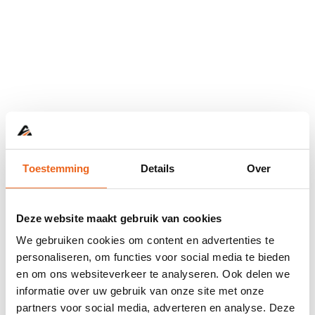
Toestemming
Details
Over
Deze website maakt gebruik van cookies
We gebruiken cookies om content en advertenties te
personaliseren, om functies voor social media te bieden
en om ons websiteverkeer te analyseren. Ook delen we
informatie over uw gebruik van onze site met onze
Application error: a
client
-side exception has occurred while
partners voor social media, adverteren en analyse. Deze
loading
www.abd.nl
(see the
browser console
for more