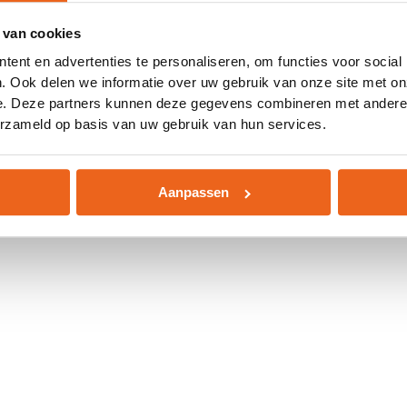
 van cookies
 exception has occurred while loading
www.abd.nl
(see the
browser
ent en advertenties te personaliseren, om functies voor social
. Ook delen we informatie over uw gebruik van onze site met on
e. Deze partners kunnen deze gegevens combineren met andere i
erzameld op basis van uw gebruik van hun services.
Aanpassen