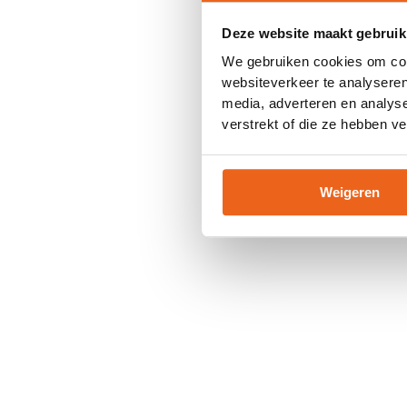
Deze website maakt gebruik
Application error: a
client
-side
We gebruiken cookies om cont
websiteverkeer te analyseren
media, adverteren en analys
verstrekt of die ze hebben v
Weigeren