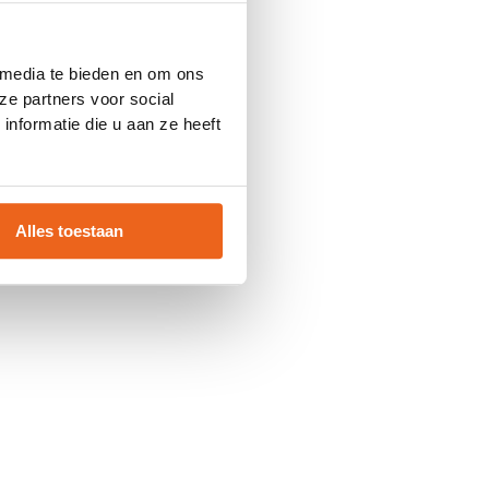
 console
for more information).
 media te bieden en om ons
ze partners voor social
nformatie die u aan ze heeft
Alles toestaan