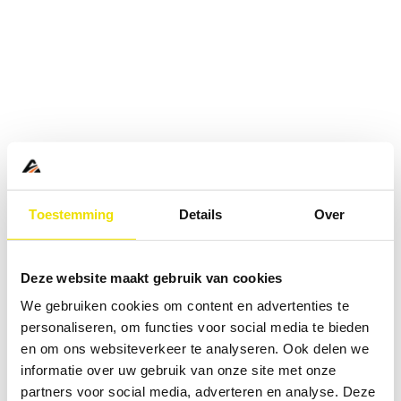
Toestemming
Details
Over
Deze website maakt gebruik van cookies
We gebruiken cookies om content en advertenties te
personaliseren, om functies voor social media te bieden
en om ons websiteverkeer te analyseren. Ook delen we
informatie over uw gebruik van onze site met onze
Application error: a
client
-side exception has occurred while
partners voor social media, adverteren en analyse. Deze
loading
www.abd.nl
(see the
browser console
for more