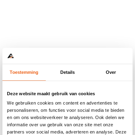
Toestemming
Details
Over
Deze website maakt gebruik van cookies
We gebruiken cookies om content en advertenties te
personaliseren, om functies voor social media te bieden
en om ons websiteverkeer te analyseren. Ook delen we
informatie over uw gebruik van onze site met onze
Application error: a
client
-side exception has occurred while
partners voor social media, adverteren en analyse. Deze
loading
www.abd.nl
(see the
browser console
for more