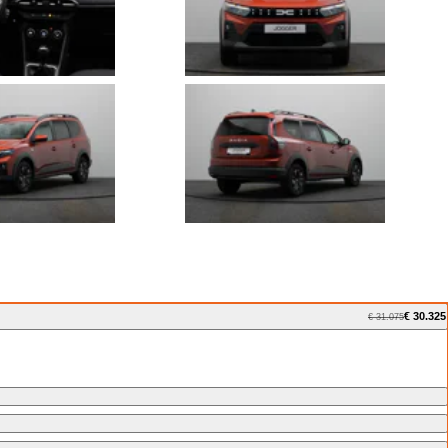
€ 30.325
€ 31.075