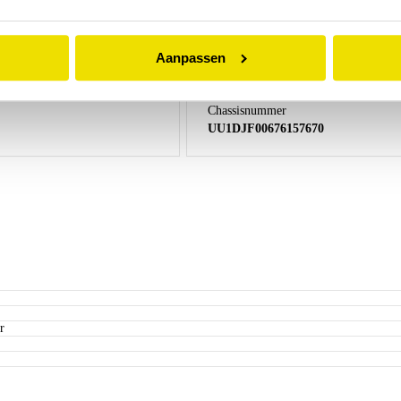
Vermogen (kW)
81 kW
Aanpassen
Chassisnummer
UU1DJF00676157670
r