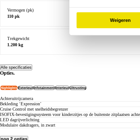
Vermogen (pk)
110 pk
Weigeren
Trekgewicht
1.200 kg
Alle specificaties
Opties.
Highlights
Exterieur
Infotainment
Interieur
Uitrusting
Achteruitrijcamera
Bekleding ‘Expression’
Cruise Control met snelheidsbegrenzer
ISOFIX-bevestigingssysteem voor kinderzitjes op de buitenste zitplaatsen achte
LED dagrijverlichting
Modulaire dakdragers, in zwart
nog 2 opties