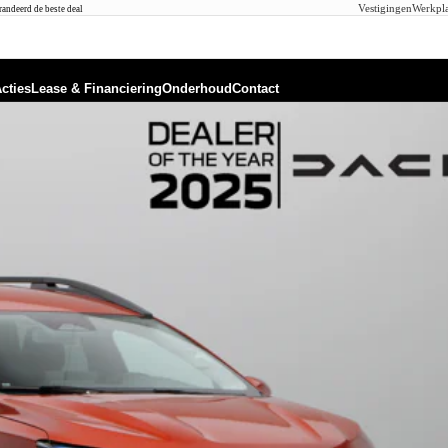
Vestigingen
Werkpla
andeerd de beste deal
cties
Lease & Financiering
Onderhoud
Contact