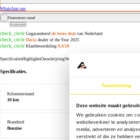
WhatsApp ons
Financieren vanaf
Krediettabel
check_circle
Gegarandeerd
de beste deal
van Nederland
check_circle
Dacia
dealer of the Year 2025
check_circle
Klantbeoordeling
9,4/10
Specificaties
Highlights
Omschrijving
Vestiging
Recent bekeken
Specificaties.
Toestemming
Kilometerstand
10 km
Deze website maakt gebruik
We gebruiken cookies om cont
websiteverkeer te analyseren
Brandstof
Benzine
media, adverteren en analys
verstrekt of die ze hebben v