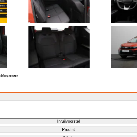
eidsbegrenzer
Inruilvoorstel
Proefrit