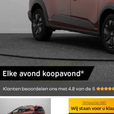
Plan uw afspraak
Bekijk meer
Alles over pseudo eindheffing
Start een verdienmodel met V2G