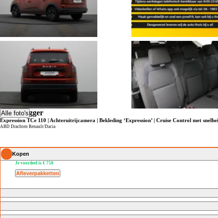
Dacia Jogger
Alle foto's
Expression TCe 110 | Achteruitrijcamera | Bekleding ‘Expression’ | Cruise Control met snelh
ABD Drachten Renault/Dacia
Kopen
Je voordeel is € 750
Afleverpakketten