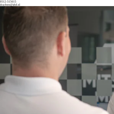
0512-515615
drachten@abd.nl