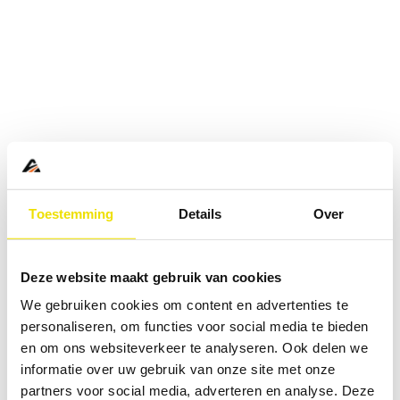
Toestemming
Details
Over
Deze website maakt gebruik van cookies
We gebruiken cookies om content en advertenties te
personaliseren, om functies voor social media te bieden
en om ons websiteverkeer te analyseren. Ook delen we
informatie over uw gebruik van onze site met onze
Application error: a
client
-side exception has occurred while
partners voor social media, adverteren en analyse. Deze
loading
www.abd.nl
(see the
browser console
for more