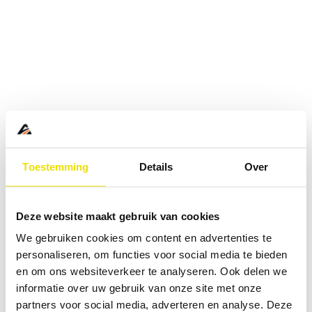
Toestemming
Details
Over
Deze website maakt gebruik van cookies
We gebruiken cookies om content en advertenties te
personaliseren, om functies voor social media te bieden
en om ons websiteverkeer te analyseren. Ook delen we
informatie over uw gebruik van onze site met onze
Application error: a
client
-side exception has occurred while
partners voor social media, adverteren en analyse. Deze
loading
www.abd.nl
(see the
browser console
for more