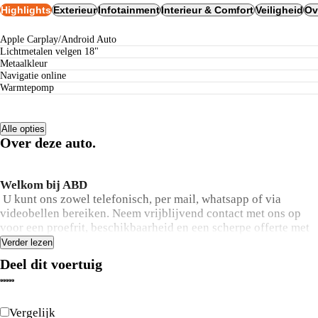
Highlights
Exterieur
Infotainment
Interieur & Comfort
Veiligheid
Ov
Apple Carplay/Android Auto
lichtmetalen velgen 18"
metaalkleur
navigatie online
warmtepomp
Alle opties
Over deze auto.
Welkom bij ABD
U kunt ons zowel telefonisch, per mail, whatsapp of via
videobellen bereiken. Neem vrijblijvend contact met ons op
voor een proefrit, beschikbaarheid en een scherpe offerte met
of zonder inruil van uw huidige auto. Heeft u een auto die u
Verder lezen
wilt inruilen? Dan profiteert u van extra voordeel, want wij
Deel dit voertuig
bieden extra geld voor uw huidige auto! Stuur een e-mail naar
leads@abdrenault.nl of een WhatsApp naar 06-19636155.
Vergelijk
*Elke avond koopavond!