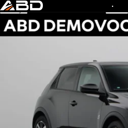
Snelle navigatie
Inruilvoorstel