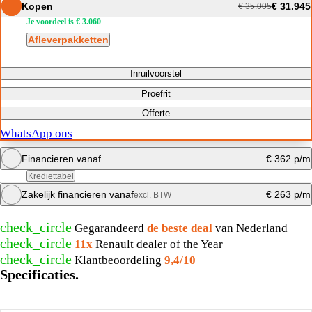
Kopen
€ 31.945
€ 35.005
Je voordeel is € 3.060
Afleverpakketten
Inruilvoorstel
Proefrit
Offerte
WhatsApp ons
Financieren vanaf
€ 362 p/m
Krediettabel
Zakelijk financieren vanaf
€ 263 p/m
excl. BTW
Maandbedrag berekenen
check_circle
Gegarandeerd
de beste deal
van Nederland
Maandbedrag berekenen
check_circle
11x
Renault dealer of the Year
check_circle
Klantbeoordeling
9,4/10
Specificaties.