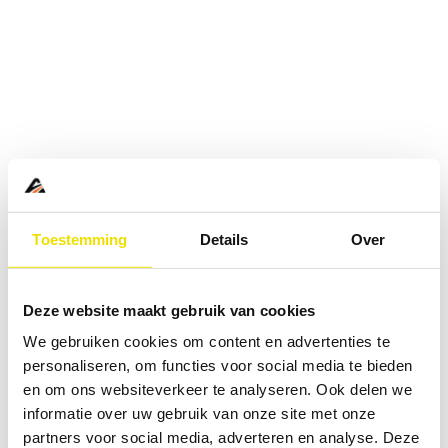
Toestemming
Details
Over
Deze website maakt gebruik van cookies
We gebruiken cookies om content en advertenties te
personaliseren, om functies voor social media te bieden
en om ons websiteverkeer te analyseren. Ook delen we
informatie over uw gebruik van onze site met onze
Application error: a
client
-side exception has occurred while
partners voor social media, adverteren en analyse. Deze
loading
www.abd.nl
(see the
browser console
for more