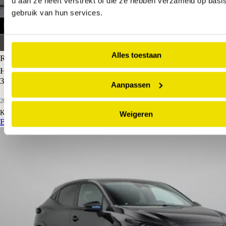
u aan ze heeft verstrekt of die ze hebben verzameld op basi
gebruik van hun services.
Alles toestaan
Renault Clio
Hybrid 160pk techno | Vijf jaar garantie | Stoelverwarming |
360 graden camera | All season banden |
Aanpassen
2026
35 km
Hybride benzine
Kopen
€ 31.350
Weigeren
€ 33.350
Bekijk details