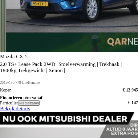
Mazda CX-5
2.0 TS+ Lease Pack 2WD | Stoelverwarming | Trekhaak |
1800kg Trekgewicht | Xenon |
2012
136.778 km
Benzine
Kopen
€ 12.945
Financieren p/m vanaf
€ 147
Particulier
Krediettabel
Bekijk details