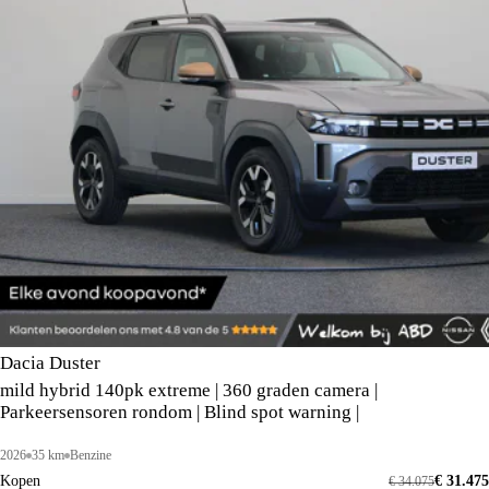
Dacia Duster
mild hybrid 140pk extreme | 360 graden camera |
Parkeersensoren rondom | Blind spot warning |
2026
35 km
Benzine
Kopen
€ 31.475
€ 34.075