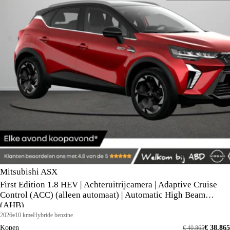
Mitsubishi ASX
First Edition 1.8 HEV | Achteruitrijcamera | Adaptive Cruise
Control (ACC) (alleen automaat) | Automatic High Beam
(AHB)
2026
10 km
Hybride benzine
Kopen
€ 38.865
€ 40.865