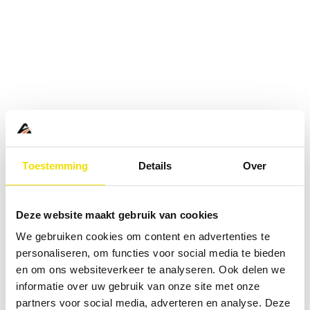
Toestemming
Details
Over
Deze website maakt gebruik van cookies
We gebruiken cookies om content en advertenties te
personaliseren, om functies voor social media te bieden
en om ons websiteverkeer te analyseren. Ook delen we
informatie over uw gebruik van onze site met onze
Application error: a
client
-side exception has occurred while
partners voor social media, adverteren en analyse. Deze
loading
www.abd.nl
(see the
browser console
for more