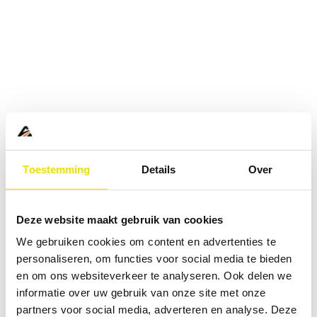
Toestemming
Details
Over
Deze website maakt gebruik van cookies
We gebruiken cookies om content en advertenties te
personaliseren, om functies voor social media te bieden
en om ons websiteverkeer te analyseren. Ook delen we
informatie over uw gebruik van onze site met onze
Application error: a
client
-side exception has occurred while
partners voor social media, adverteren en analyse. Deze
loading
www.abd.nl
(see the
browser console
for more