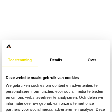
Toestemming
Details
Over
Deze website maakt gebruik van cookies
We gebruiken cookies om content en advertenties te
personaliseren, om functies voor social media te bieden
en om ons websiteverkeer te analyseren. Ook delen we
informatie over uw gebruik van onze site met onze
Application error: a
client
-side exception has occurred while
partners voor social media, adverteren en analyse. Deze
loading
www.abd.nl
(see the
browser console
for more