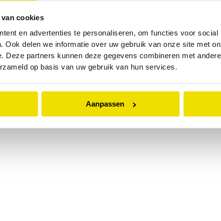
 van cookies
 exception has occurred while loading
www.abd.nl
(see the
browser
ent en advertenties te personaliseren, om functies voor social
. Ook delen we informatie over uw gebruik van onze site met on
e. Deze partners kunnen deze gegevens combineren met andere i
erzameld op basis van uw gebruik van hun services.
Aanpassen