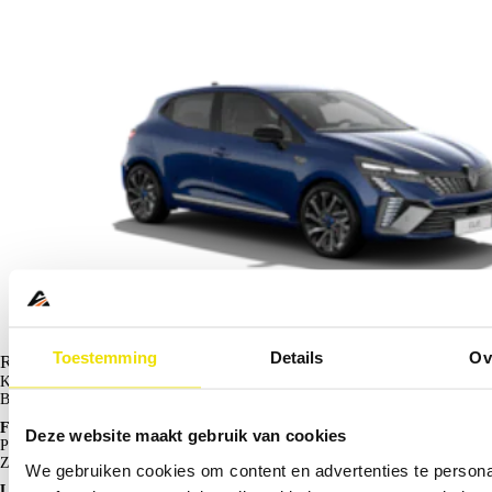
Toestemming
Details
Ov
Renault Clio
Kopen vanaf
€ 26.990
Bijtelling
22%
Financieren p/m vanaf
Deze website maakt gebruik van cookies
Particulier
€ 264
Zakelijk
€ 214
excl. BTW
We gebruiken cookies om content en advertenties te persona
Lease p/m vanaf