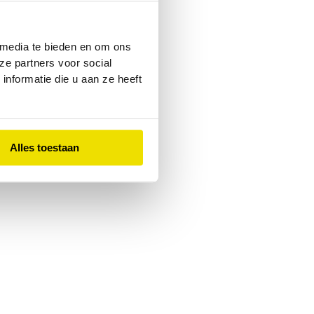
 console
for more information).
 media te bieden en om ons
ze partners voor social
nformatie die u aan ze heeft
Alles toestaan