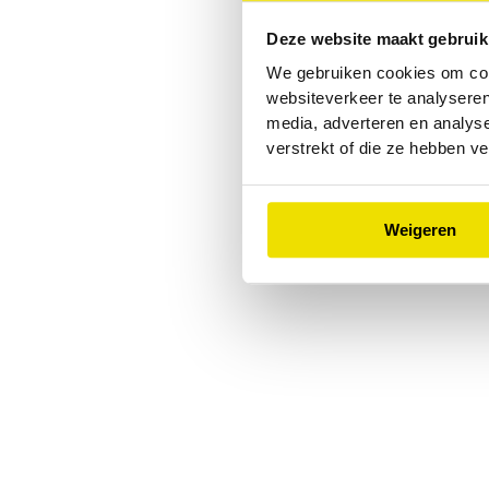
Deze website maakt gebruik
Application error: a
client
-side
We gebruiken cookies om cont
websiteverkeer te analyseren
media, adverteren en analys
verstrekt of die ze hebben v
Weigeren