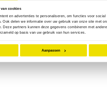
 van cookies
 exception has occurred while loading
www.abd.nl
(see the
browser
ent en advertenties te personaliseren, om functies voor social
. Ook delen we informatie over uw gebruik van onze site met on
e. Deze partners kunnen deze gegevens combineren met andere i
erzameld op basis van uw gebruik van hun services.
Aanpassen