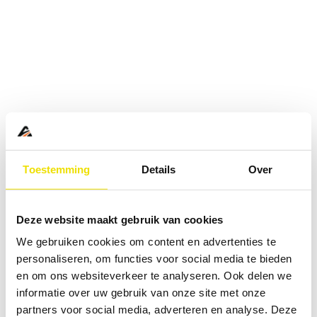
Toestemming
Details
Over
Deze website maakt gebruik van cookies
We gebruiken cookies om content en advertenties te
personaliseren, om functies voor social media te bieden
en om ons websiteverkeer te analyseren. Ook delen we
informatie over uw gebruik van onze site met onze
Application error: a
client
-side exception has occurred while
partners voor social media, adverteren en analyse. Deze
loading
www.abd.nl
(see the
browser console
for more