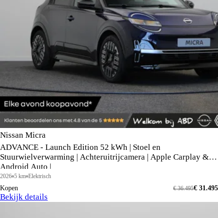
Nissan Micra
ADVANCE - Launch Edition 52 kWh | Stoel en
Stuurwielverwarming | Achteruitrijcamera | Apple Carplay &
Android Auto |
2026
5 km
Elektrisch
Kopen
€ 31.495
€ 36.495
Bekijk details