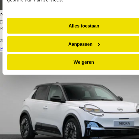
Nissan Micra
EVOLVE 52 kWh | Stoel en Stuurwielverwarming | Harman
Alles toestaan
Kardon Audio | Keyless Entry |
2026
5 km
Elektrisch
Aanpassen
Bekijk details
Weigeren