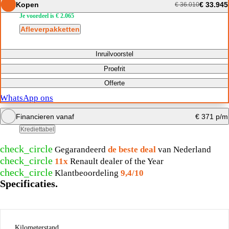
Kopen
€ 33.945
€ 36.010
Je voordeel is € 2.065
Afleverpakketten
Inruilvoorstel
Proefrit
Offerte
WhatsApp ons
Financieren vanaf
€ 371 p/m
Krediettabel
check_circle
Gegarandeerd
de beste deal
van Nederland
Maandbedrag berekenen
check_circle
11x
Renault dealer of the Year
check_circle
Klantbeoordeling
9,4/10
Specificaties.
Kilometerstand