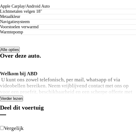
Apple Carplay/Android Auto
lichtmetalen velgen 18"
metaalkleur
navigatiesysteem
voorstoelen verwarmd
warmtepomp
Alle opties
Over deze auto.
Welkom bij ABD
U kunt ons zowel telefonisch, per mail, whatsapp of via
videobellen bereiken. Neem vrijblijvend contact met ons op
voor een proefrit, beschikbaarheid en een scherpe offerte met
of zonder inruil van uw huidige auto. Heeft u een auto die u
Verder lezen
wilt inruilen? Dan profiteert u van extra voordeel, want wij
Deel dit voertuig
bieden extra geld voor uw huidige auto! Stuur een e-mail naar
leads@abd.nl of een WhatsApp naar 06-19636155.
Vergelijk
*Elke avond koopavond!
Bij ABD is er van maandag tot en met vrijdag koopavond tot