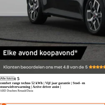
Renault 5
Alle foto's
comfort range techno 52 kWh | Vijf jaar garantie | Stoel- en
stuurwielverwarming | Active driver assist |
ABD Drachten Renault/Dacia