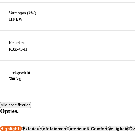
Vermogen (kW)
110 kW
Kenteken
KJZ-43-H
Trekgewicht
500 kg
Alle specificaties
Opties.
Highlights
Exterieur
Infotainment
Interieur & Comfort
Veiligheid
Ov