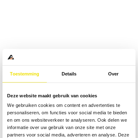
Toestemming
Details
Over
Deze website maakt gebruik van cookies
We gebruiken cookies om content en advertenties te
personaliseren, om functies voor social media te bieden
en om ons websiteverkeer te analyseren. Ook delen we
informatie over uw gebruik van onze site met onze
Application error: a
client
-side exception has occurred while
partners voor social media, adverteren en analyse. Deze
loading
www.abd.nl
(see the
browser console
for more