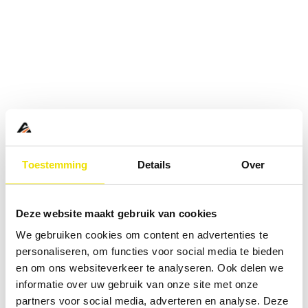
Toestemming
Details
Over
Deze website maakt gebruik van cookies
We gebruiken cookies om content en advertenties te
personaliseren, om functies voor social media te bieden
en om ons websiteverkeer te analyseren. Ook delen we
informatie over uw gebruik van onze site met onze
Application error: a
client
-side exception has occurred while
partners voor social media, adverteren en analyse. Deze
loading
www.abd.nl
(see the
browser console
for more