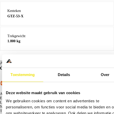
Kenteken
GTZ-53-X
Trekgewicht
1.800 kg
Alle specificaties
Opties.
Toestemming
Details
Over
Highlights
Exterieur
Infotainment
Interieur & Comfort
Veiligheid
Ov
Deze website maakt gebruik van cookies
Apple Carplay/Android Auto
electronic climate controle
We gebruiken cookies om content en advertenties te
lichtmetalen wielen 20” ‘Daytona’
personaliseren, om functies voor social media te bieden en 
navigatiesysteem
Trekhaak
ons websiteverkeer te analyseren. Ook delen we informatie 