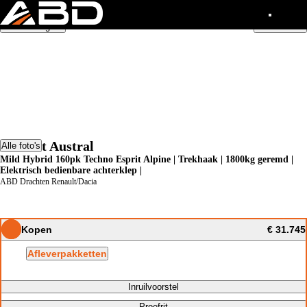
Snelle navigatie
Inruilvoorstel
Renault Austral
Alle foto's
Mild Hybrid 160pk Techno Esprit Alpine | Trekhaak | 1800kg geremd |
Elektrisch bedienbare achterklep |
ABD Drachten Renault/Dacia
Kopen
€ 31.745
Afleverpakketten
Inruilvoorstel
Proefrit