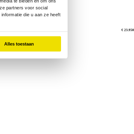
 media te bieden en om ons
ze partners voor social
g |
nformatie die u aan ze heeft
€ 23.950
Alles toestaan