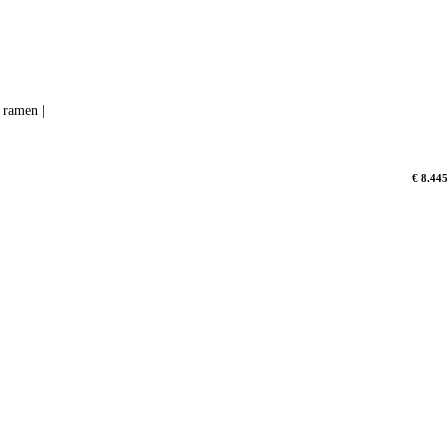
 ramen |
€ 8.445