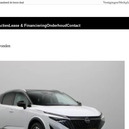
Vestigingen
Werkpla
andeerd de beste deal
cties
Lease & Financiering
Onderhoud
Contact
vonden