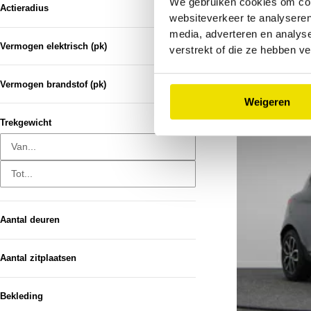
We gebruiken cookies om cont
Actieradius
Renault Clio
websiteverkeer te analyseren
E-Tech Full Hybrid
media, adverteren en analys
Vermogen elektrisch (pk)
verstrekt of die ze hebben v
2024
12.454 km
Hybride 
Kopen
Bekijk details
Vermogen brandstof (pk)
Weigeren
Trekgewicht
Van...
Tot...
Aantal deuren
5
906
Aantal zitplaatsen
4
54
2
14
Bekleding