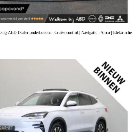
edig ABD Dealer onderhouden | Cruise control | Navigatie | Airco | Elektrische