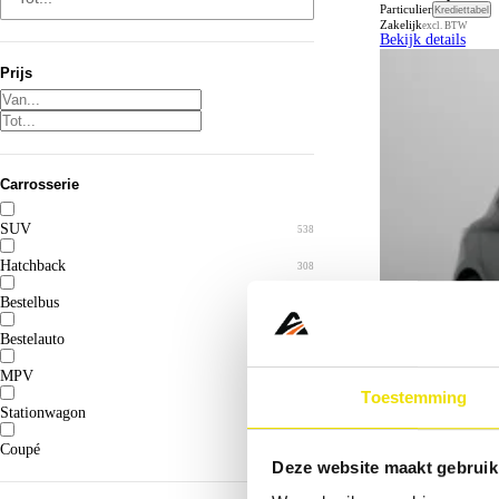
Particulier
Krediettabel
Zakelijk
excl. BTW
Bekijk details
Prijs
Carrosserie
SUV
538
Hatchback
308
Bestelbus
54
Bestelauto
40
MPV
25
Toestemming
Stationwagon
11
Coupé
1
Deze website maakt gebruik