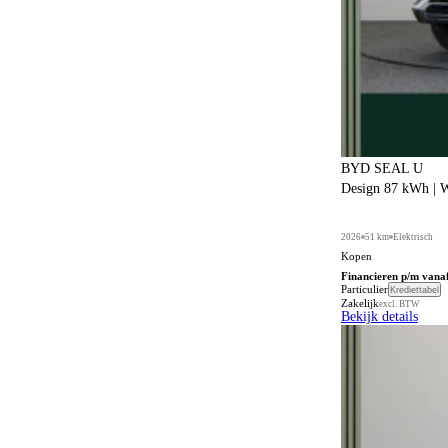
703
Zilver
1
Apple CarPlay
703
Automatische parkeerassistent
134
Bagagescheidingsnet
2
Bekerhouders
2
Bi-xenon verlichting
1
BYD SEAL U
Design 87 kWh | W
Bidirectioneel laden
53
Bijrijdersstoel met neerklapbare rugleuning
13
2026
51 km
Elektrisch
Kopen
Climate control
730
Financieren p/m vana
Particulier
Krediettabel
Comfortstoelen
3
Zakelijk
excl. BTW
Bekijk details
Connected services
481
Cruise control
444
Dodehoeksignalering
359
Elektrisch bedienbaar dakraam
18