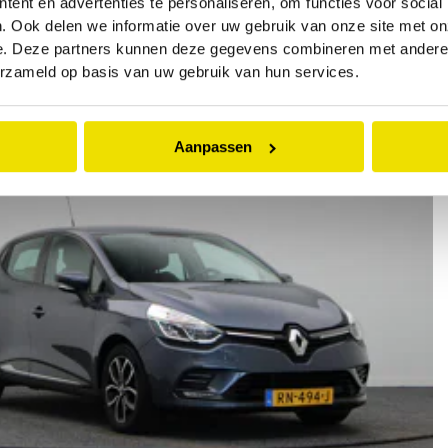
ent en advertenties te personaliseren, om functies voor social
. Ook delen we informatie over uw gebruik van onze site met on
 145pk techno | Digitaal dashboard | Navigatie | Stoel- en stuurwielverwarmin
e. Deze partners kunnen deze gegevens combineren met andere i
erzameld op basis van uw gebruik van hun services.
benzine
Aanpassen