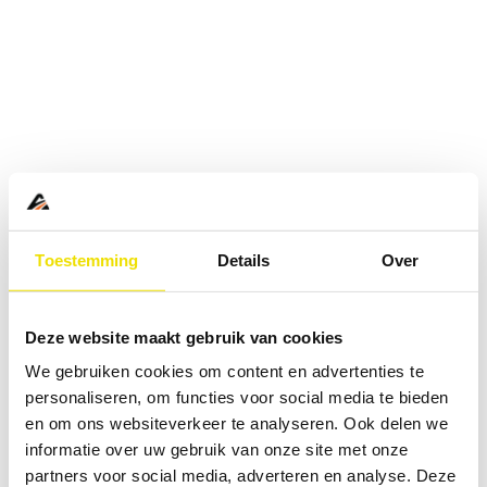
Toestemming
Details
Over
Deze website maakt gebruik van cookies
We gebruiken cookies om content en advertenties te
personaliseren, om functies voor social media te bieden
en om ons websiteverkeer te analyseren. Ook delen we
informatie over uw gebruik van onze site met onze
Application error: a
client
-side exception has occurred while
partners voor social media, adverteren en analyse. Deze
loading
www.abd.nl
(see the
browser console
for more