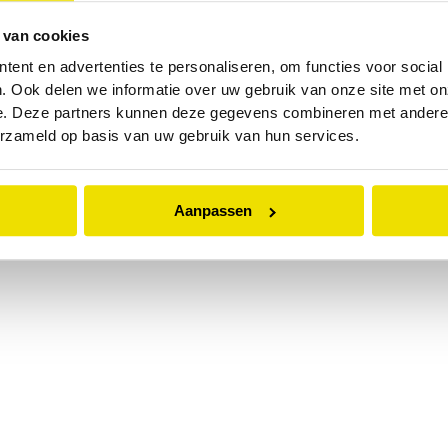
 van cookies
 exception has occurred while loading
www.abd.nl
(see the
browser
ent en advertenties te personaliseren, om functies voor social
. Ook delen we informatie over uw gebruik van onze site met on
e. Deze partners kunnen deze gegevens combineren met andere i
erzameld op basis van uw gebruik van hun services.
Aanpassen