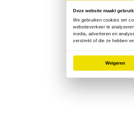
Deze website maakt gebruik
Application error: a
client
-side
We gebruiken cookies om cont
websiteverkeer te analyseren
media, adverteren en analys
verstrekt of die ze hebben v
Weigeren