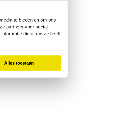
 console
for more information).
 media te bieden en om ons
ze partners voor social
nformatie die u aan ze heeft
Alles toestaan