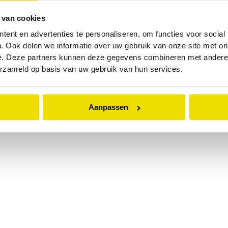
 van cookies
 exception has occurred while loading
www.abd.nl
(see the
browser
ent en advertenties te personaliseren, om functies voor social
. Ook delen we informatie over uw gebruik van onze site met on
e. Deze partners kunnen deze gegevens combineren met andere i
erzameld op basis van uw gebruik van hun services.
Aanpassen