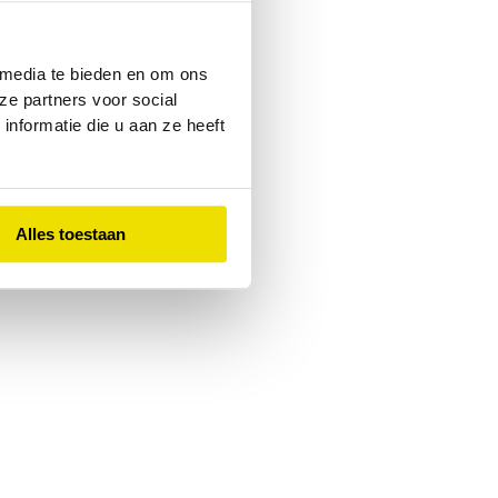
 console
for more information).
 media te bieden en om ons
ze partners voor social
nformatie die u aan ze heeft
Alles toestaan