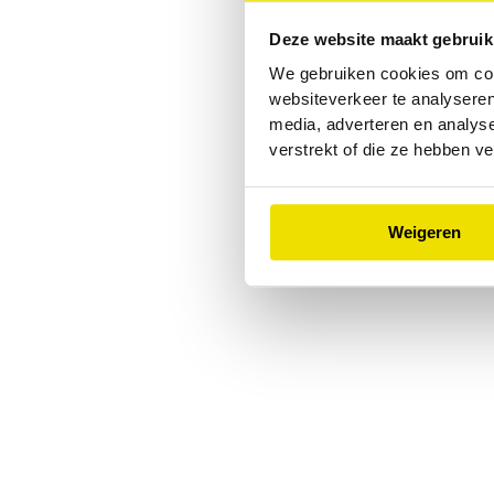
Deze website maakt gebruik
Application error: a
client
-side
We gebruiken cookies om cont
websiteverkeer te analyseren
media, adverteren en analys
verstrekt of die ze hebben v
Weigeren