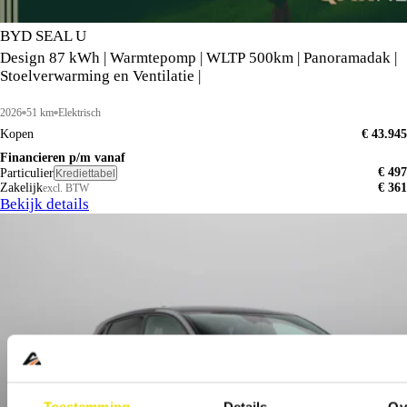
BYD SEAL U
Design 87 kWh | Warmtepomp | WLTP 500km | Panoramadak |
Stoelverwarming en Ventilatie |
2026
51 km
Elektrisch
Kopen
€ 43.945
Financieren p/m vanaf
€ 497
Particulier
Krediettabel
Zakelijk
€ 361
excl. BTW
Bekijk details