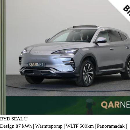
BYD SEAL U
Design 87 kWh | Warmtepomp | WLTP 500km | Panoramadak |