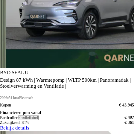
BYD SEAL U
Design 87 kWh | Warmtepomp | WLTP 500km | Panoramadak |
Stoelverwarming en Ventilatie |
2026
51 km
Elektrisch
Kopen
€ 43.945
Financieren p/m vanaf
€ 497
Particulier
Krediettabel
Zakelijk
€ 361
excl. BTW
Bekijk details