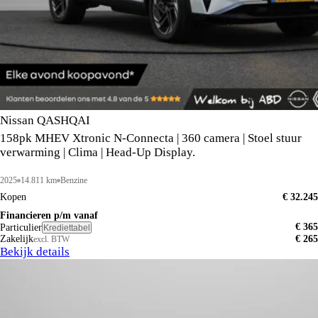
Nissan QASHQAI
158pk MHEV Xtronic N-Connecta | 360 camera | Stoel stuur
verwarming | Clima | Head-Up Display.
2025
14.811 km
Benzine
Kopen
€ 32.245
Financieren p/m vanaf
€ 365
Particulier
Krediettabel
Zakelijk
€ 265
excl. BTW
Bekijk details