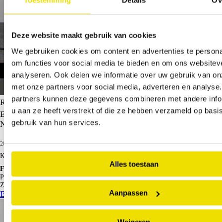
Toestemming
Details
Ov
Deze website maakt gebruik van cookies
We gebruiken cookies om content en advertenties te persona
om functies voor social media te bieden en om ons websitev
analyseren. Ook delen we informatie over uw gebruik van on
met onze partners voor social media, adverteren en analyse
partners kunnen deze gegevens combineren met andere info
Renault Clio
u aan ze heeft verstrekt of die ze hebben verzameld op basi
E-Tech Full Hybrid 145pk techno | Digitaal dashboard |
gebruik van hun services.
Navigatie | Stoel- en stuurwielverwarming |
2024
12.454 km
Hybride benzine
Kopen
€ 23.950
Alles toestaan
Financieren p/m vanaf
€ 271
Particulier
Krediettabel
Zakelijk
€ 197
excl. BTW
Aanpassen
Bekijk details
Weigeren