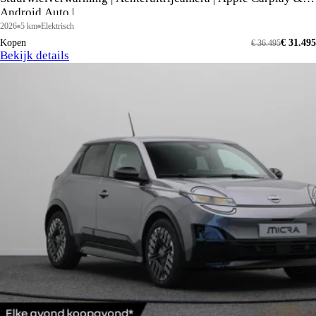
Android Auto |
2026
5 km
Elektrisch
Kopen
€ 31.495
€ 36.495
Bekijk details