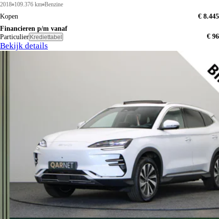
2018
109.376 km
Benzine
Kopen
€ 8.445
Financieren p/m vanaf
€ 96
Particulier
Krediettabel
Bekijk details