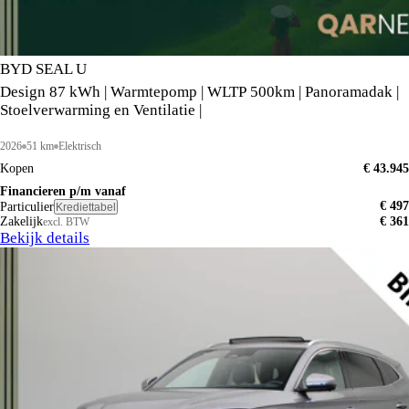
BYD SEAL U
Design 87 kWh | Warmtepomp | WLTP 500km | Panoramadak |
Stoelverwarming en Ventilatie |
2026
51 km
Elektrisch
Kopen
€ 43.945
Financieren p/m vanaf
€ 497
Particulier
Krediettabel
Zakelijk
€ 361
excl. BTW
Bekijk details