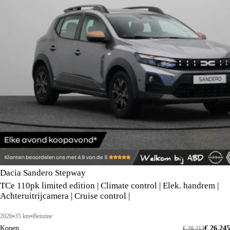
Dacia Sandero Stepway
TCe 110pk limited edition | Climate control | Elek. handrem |
Achteruitrijcamera | Cruise control |
2026
35 km
Benzine
Kopen
€ 26.245
€ 28.213