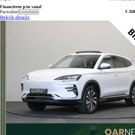
Financieren p/m vanaf
€ 268
Particulier
Krediettabel
Bekijk details