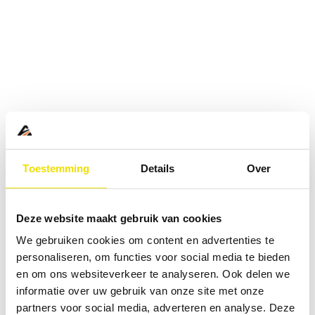
Toestemming
Details
Over
Deze website maakt gebruik van cookies
We gebruiken cookies om content en advertenties te
personaliseren, om functies voor social media te bieden
en om ons websiteverkeer te analyseren. Ook delen we
informatie over uw gebruik van onze site met onze
Application error: a
client
-side exception has occurred while
partners voor social media, adverteren en analyse. Deze
loading
www.abd.nl
(see the
browser console
for more