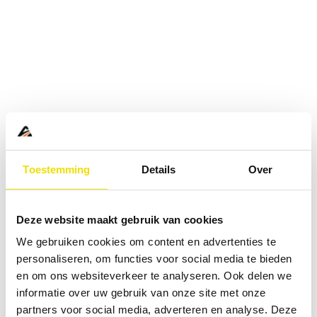
Toestemming
Details
Over
Deze website maakt gebruik van cookies
We gebruiken cookies om content en advertenties te
personaliseren, om functies voor social media te bieden
en om ons websiteverkeer te analyseren. Ook delen we
informatie over uw gebruik van onze site met onze
Application error: a
client
-side exception has occurred while
partners voor social media, adverteren en analyse. Deze
loading
www.abd.nl
(see the
browser console
for more