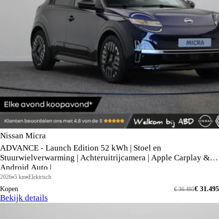
Nissan Micra
ADVANCE - Launch Edition 52 kWh | Stoel en
Stuurwielverwarming | Achteruitrijcamera | Apple Carplay &
Android Auto |
2026
5 km
Elektrisch
Kopen
€ 31.495
€ 36.495
Bekijk details