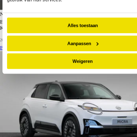
Nissan Micra
EVOLVE 52 kWh | Stoel en Stuurwielverwarming | Harman
Alles toestaan
Kardon Audio | Keyless Entry |
2026
5 km
Elektrisch
Aanpassen
Bekijk details
Weigeren